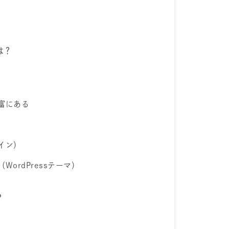
は？
富にある
イン）
ordPressテーマ）
？