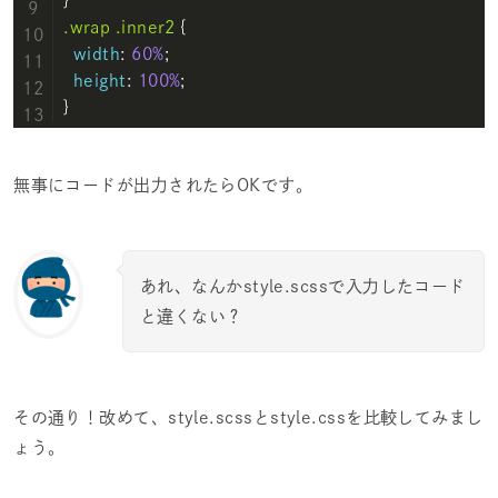
.wrap
.inner2
 {

width
: 
60%
;

height
: 
100%
;

}
無事にコードが出力されたらOKです。
あれ、なんかstyle.scssで入力したコード
と違くない？
その通り！改めて、style.scssとstyle.cssを比較してみまし
ょう。