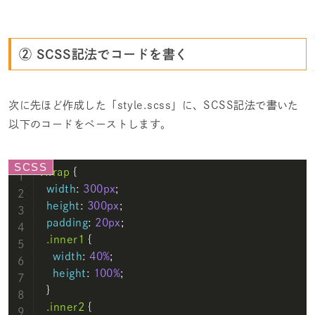
② SCSS記法でコードを書く
次に先ほど作成した「style.scss」に、SCSS記法で書いた
以下のコードをペーストします。
.wrap
 {

width
: 
300px
;

height
: 
300px
;

padding
: 
20px
;

.inner1
 {

width
: 
40%
;

height
: 
100%
;

  }

.inner2
 {
