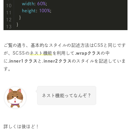
width
: 
60%
;

height
: 
100%
;

  }

} 
ご覧の通り、基本的なスタイルの記述方法はCSSと同じです
が、SCSSの
ネスト機能
を利用して
.wrapクラス
の中
に
.inner1クラス
と.
inner2クラス
のスタイルを記述していま
す。
ネスト機能ってなんぞ？
詳しくは後ほど！