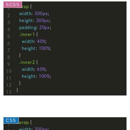
.wrap
 {

width
: 
300px
;

height
: 
300px
;

padding
: 
20px
;

.inner1
 {

width
: 
40%
;

height
: 
100%
;

  }

.inner2
 {

width
: 
60%
;

height
: 
100%
;

  }

} 
.wrap
 {

width
: 
300px
;
