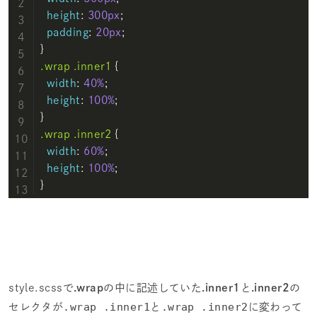
height
: 
300px
;

padding
: 
20px
;

.wrap
.inner1
 {

width
: 
40%
;

height
: 
100%
;

.wrap
.inner2
 {

width
: 
60%
;

height
: 
100%
;

}
style.scssで
.wrap
の中に記述していた
.inner1
と
.inner2
の
.wrap .inner1
.wrap .inner2
セレクタが
と
に変わって