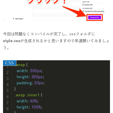
今回は問題なくコンパイルが完了し、cssフォルダに
style.css
が生成されるかと思いますので早速開いてみましょ
う。
.wrap
 {

width
: 
300px
;

height
: 
300px
;

padding
: 
20px
;

.wrap
.inner1
 {

width
: 
40%
;

height
: 
100%
;
